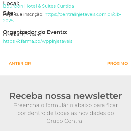
Local:
Bourbon Hotel & Suítes Curitiba
Site:
Faça sua inscrição:
https://centralinjetaveis.com.br/cib-
2025
Organizador do Evento:
Central Injetáveis
https://cfarma.co/wppinjetaveis
ANTERIOR
PRÓXIMO
Receba nossa newsletter
Preencha o formulário abaixo para ficar
por dentro de todas as novidades do
Grupo Central.