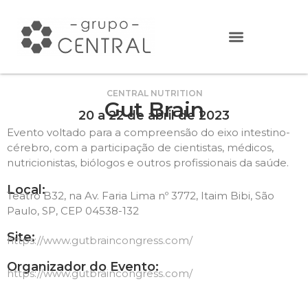
CENTRAL NUTRITION
Gut Brain
20 a 22 de abril de 2023
Evento voltado para a compreensão do eixo intestino-
cérebro, com a participação de cientistas, médicos,
nutricionistas, biólogos e outros profissionais da saúde.
Local:
Teatro B32, na Av. Faria Lima nº 3772, Itaim Bibi, São
Paulo, SP, CEP 04538-132
Site:
https://www.gutbraincongress.com/
Organizador do Evento:
https://www.gutbraincongress.com/