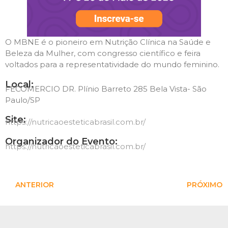
O MBNE é o pioneiro em Nutrição Clínica na Saúde e
Beleza da Mulher, com congresso científico e feira
voltados para a representatividade do mundo feminino.
Local:
FECOMERCIO DR. Plínio Barreto 285 Bela Vista- São
Paulo/SP
Site:
https://nutricaoesteticabrasil.com.br/
Organizador do Evento:
https://nutricaoesteticabrasil.com.br/
ANTERIOR
PRÓXIMO