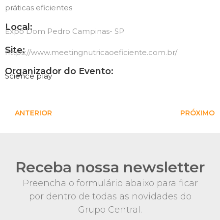
práticas eficientes
Local:
Expo Dom Pedro Campinas- SP
Site:
https://www.meetingnutricaoeficiente.com.br/
Organizador do Evento:
Science play
ANTERIOR
PRÓXIMO
Receba nossa newsletter
Preencha o formulário abaixo para ficar
por dentro de todas as novidades do
Grupo Central.